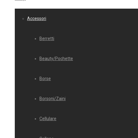
Accessori
Berretti
Beauty/Pochette
Borse
Borsoni/Zaini
Cellulare