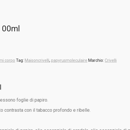
 100ml
mi corpo
Tag:
Maisoncrivelli
,
papyrusmoleculaire
Marchio:
Crivelli
l
tessono foglie di papiro.
to contrasta con il tabacco profondo e ribelle.