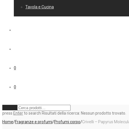
Tavola e Cucina
0
0
Svuota
press
Enter
to search
Risultati della ricerca:
Nessun prodotto trovato.
Home
/
Fragranze e profumi
/
Profumi corpo
/
Crivelli – Papyrus Molecu