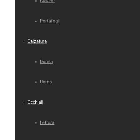
Collane
Portafogli
Calzature
Donna
Uomo
Occhiali
Lettura