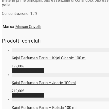
Materie prime principali: olio essenziale di coriandolo, olio es
pelle.
Concentrazione: 15%
Marca
Maison Crivelli
Prodotti correlati
Kajal Perfumes Paris – Kajal Classic 100 ml
199,00
€
Aggiungi al carrello
Kajal Perfumes Paris – Joorie 100 ml
219,00
€
Aggiungi al carrello
Kajal Perfumes Paris – Kolada 100 ml