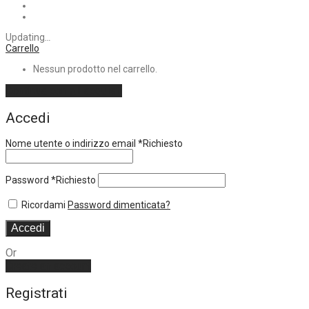
Updating
…
Carrello
Nessun prodotto nel carrello.
Continua con gli acquisti
Accedi
Nome utente o indirizzo email
*
Richiesto
Password
*
Richiesto
Ricordami
Password dimenticata?
Accedi
Or
Create an account
Registrati