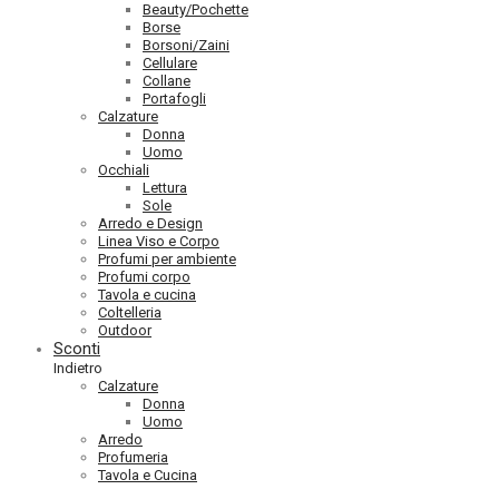
Beauty/Pochette
Borse
Borsoni/Zaini
Cellulare
Collane
Portafogli
Calzature
Donna
Uomo
Occhiali
Lettura
Sole
Arredo e Design
Linea Viso e Corpo
Profumi per ambiente
Profumi corpo
Tavola e cucina
Coltelleria
Outdoor
Sconti
Indietro
Calzature
Donna
Uomo
Arredo
Profumeria
Tavola e Cucina