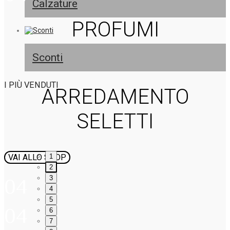
Calzature
PROFUMI
Sconti
I PIÙ VENDUTI
ARREDAMENTO
SELETTI
1
VAI ALLO SHOP
2
3
04
4
5
04
6
7