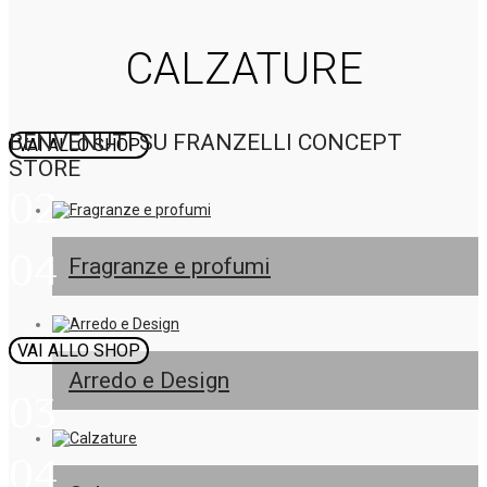
CALZATURE
BENVENUTI SU FRANZELLI CONCEPT
VAI ALLO SHOP
STORE
02
04
Fragranze e profumi
VAI ALLO SHOP
Arredo e Design
03
04