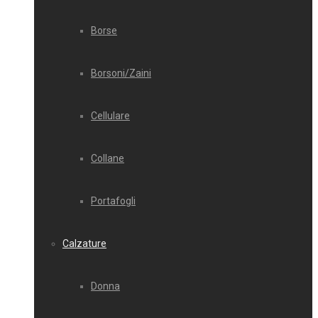
Borse
Borsoni/Zaini
Cellulare
Collane
Portafogli
Calzature
Donna