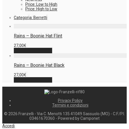
Price: Low to High
Price: High to Low
Categoria:
Berretti
Rains – Boonie Hat Flint
27,00
€
Aggiungi al carrello
Rains – Boonie Hat Black
27,00
€
Aggiungi al carrello
Privacy Policy
Termini e condizioni
©
2026
Franzelli - Via C. Menotti 135 41049 Sassuolo (MO) - C.F./P.I.
03461670360 - Powered by Camponet
Accedi