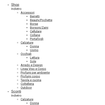
Shop
Indietro
Accessori
Berretti
Beauty/Pochette
Borse
Borsoni/Zaini
Cellulare
Collane
Portafogli
Calzature
Donna
Uomo
Occhiali
Lettura
Sole
Arredo e Design
Linea Viso e Corpo
Profumi per ambiente
Profumi corpo
Tavola e cucina
Coltelleria
Outdoor
Sconti
Indietro
Calzature
Donna