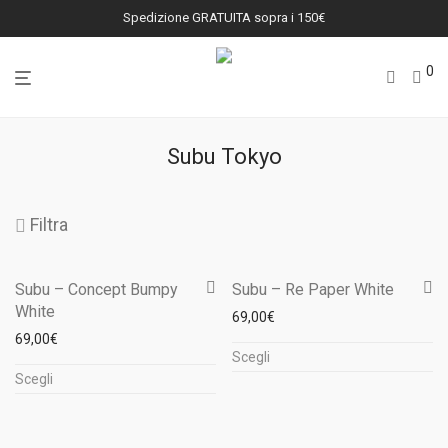
Spedizione GRATUITA sopra i 150€
0
Subu Tokyo
Filtra
Subu – Concept Bumpy
Subu – Re Paper White
White
69,00
€
69,00
€
Questo
Scegli
Questo
prodotto
Scegli
prodotto
ha
ha
più