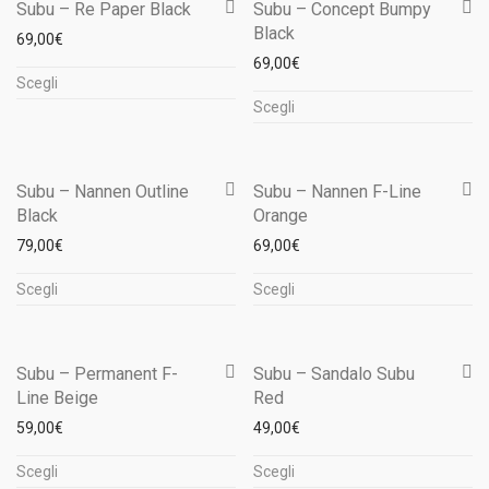
più
Subu – Re Paper Black
Subu – Concept Bumpy
varianti.
Black
varianti.
69,00
€
Le
Le
69,00
€
Questo
opzioni
Scegli
Questo
opzioni
prodotto
possono
Scegli
prodotto
possono
ha
essere
ha
essere
più
scelte
più
scelte
Subu – Nannen Outline
Subu – Nannen F-Line
varianti.
nella
Black
Orange
varianti.
nella
Le
pagina
79,00
€
Le
69,00
€
pagina
opzioni
del
Questo
Questo
opzioni
del
possono
prodotto
Scegli
Scegli
prodotto
prodotto
possono
prodotto
essere
ha
ha
essere
scelte
più
più
scelte
Subu – Permanent F-
Subu – Sandalo Subu
nella
Line Beige
Red
varianti.
varianti.
nella
pagina
Le
59,00
€
Le
49,00
€
pagina
del
Questo
Questo
opzioni
opzioni
del
prodotto
Scegli
Scegli
prodotto
prodotto